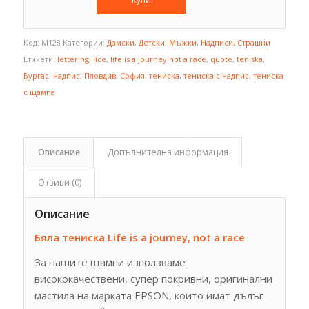
Код:
M128
Категории:
Дамски
,
Детски
,
Мъжки
,
Надписи
,
Страшни
Етикети:
lettering
,
lice
,
life is a journey not a race
,
quote
,
teniska
,
Бургас
,
надпис
,
Пловдив
,
София
,
тениска
,
тениска с надпис
,
тениска
с щампа
Описание
Допълнителна информация
Отзиви (0)
Описание
Бяла тениска Life is a journey, not a race
За нашите щампи използваме
висококачествени, супер покривни, оригинални
мастила на марката EPSON, които имат дълъг