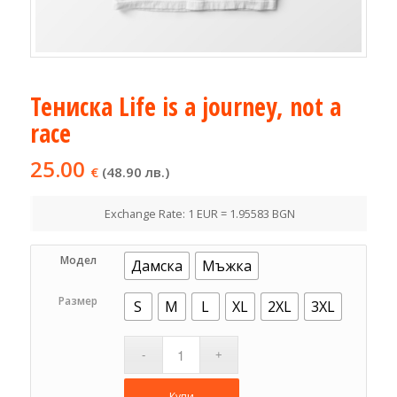
Тениска Life is a journey, not a
race
25.00
€
(48.90 лв.)
Exchange Rate: 1 EUR = 1.95583 BGN
Модел
Дамска
Мъжка
Размер
S
M
L
XL
2XL
3XL
Купи