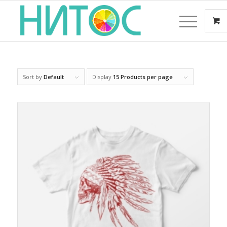
Sort by
Default
Display
15 Products per page