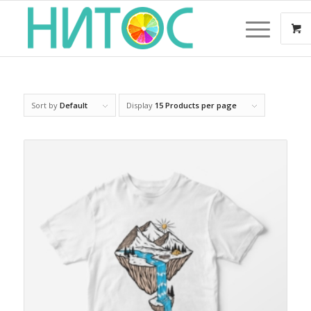
Sort by
Default
Display
15 Products per page