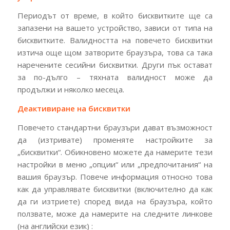
Периодът от време, в който бисквитките ще са
запазени на вашето устройство, зависи от типа на
бисквитките. Валидността на повечето бисквитки
изтича още щом затворите браузъра, това са така
наречените сесийни бисквитки. Други пък остават
за по-дълго – тяхната валидност може да
продължи и няколко месеца.
Деактивиране на бисквитки
Повечето стандартни браузъри дават възможност
да (изтривате) променяте настройките за
„бисквитки“. Обикновено можете да намерите тези
настройки в меню „опции“ или „предпочитания“ на
вашия браузър. Повече информация относно това
как да управлявате бисквитки (включително да как
да ги изтриете) според вида на браузъра, който
ползвате, може да намерите на следните линкове
(на английски език) :