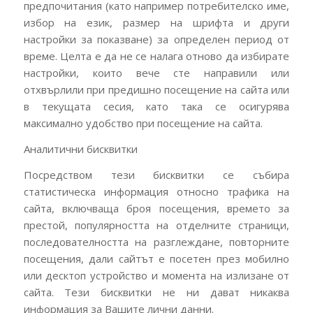
предпочитания (като например потребителско име,
избор на език, размер на шрифта и други
настройки за показване) за определен период от
време. Целта е да не се налага отново да избирате
настройки, които вече сте направили или
отхвърлили при предишно посещение на сайта или
в текущата сесия, като така се осигурява
максимално удобство при посещение на сайта.
Аналитични бисквитки
Посредством тези бисквитки се събира
статистическа информация относно трафика на
сайта, включваща броя посещения, времето за
престой, популярността на отделните страници,
последователността на разглеждане, повторните
посещения, дали сайтът е посетен през мобилно
или десктоп устройство и момента на излизане от
сайта. Тези бисквитки не ни дават никаква
информация за Вашите лични данни.