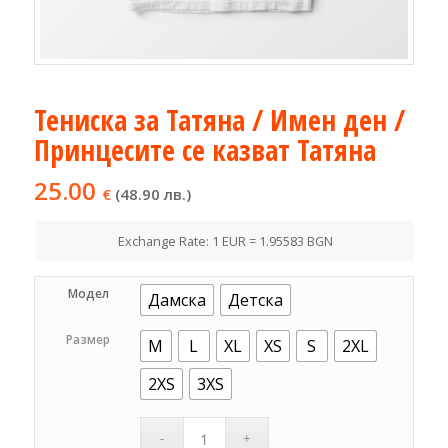
Тениска за Татяна / Имен ден /
Принцесите се казват Татяна
25.00
€
(48.90 лв.)
Exchange Rate: 1 EUR = 1.95583 BGN
Модел
Дамска
Детска
Размер
M
L
XL
XS
S
2XL
2XS
3XS