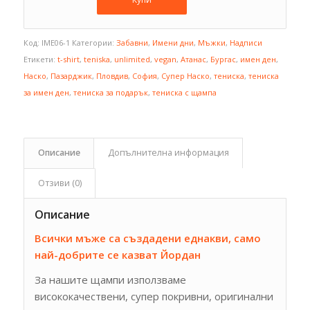
Код:
IME06-1
Категории:
Забавни
,
Имени дни
,
Мъжки
,
Надписи
Етикети:
t-shirt
,
teniska
,
unlimited
,
vegan
,
Атанас
,
Бургас
,
имен ден
,
Наско
,
Пазарджик
,
Пловдив
,
София
,
Супер Наско
,
тениска
,
тениска
за имен ден
,
тениска за подарък
,
тениска с щампа
Описание
Допълнителна информация
Отзиви (0)
Описание
Всички мъже са създадени еднакви, само
най-добрите се казват Йордан
За нашите щампи използваме
висококачествени, супер покривни, оригинални