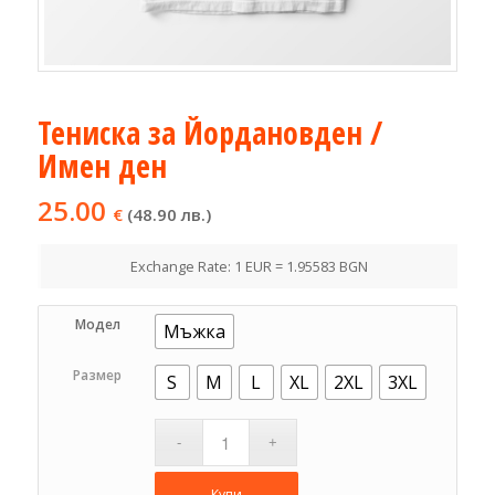
Тениска за Йордановден /
Имен ден
25.00
€
(48.90 лв.)
Exchange Rate: 1 EUR = 1.95583 BGN
Модел
Мъжка
Размер
S
M
L
XL
2XL
3XL
Купи