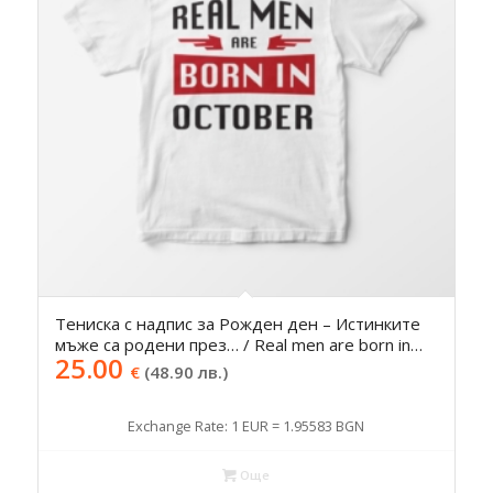
Тениска с надпис за Рожден ден – Истинките
мъже са родени през… / Real men are born in…
25.00
€
(48.90 лв.)
Exchange Rate: 1 EUR = 1.95583 BGN
Още