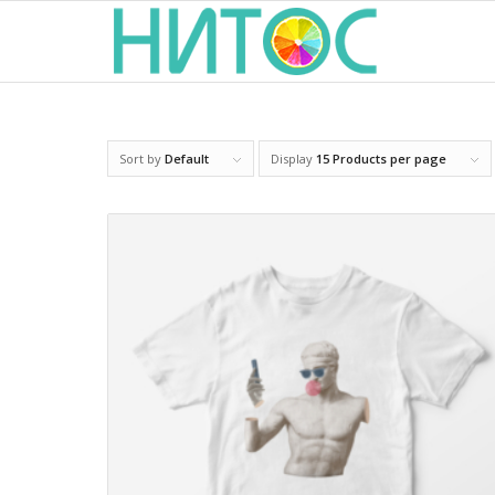
Sort by
Default
Display
15 Products per page