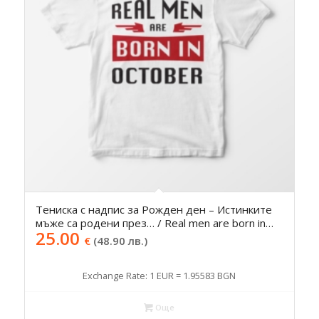
Тениска с надпис за Рожден ден – Истинките
мъже са родени през… / Real men are born in…
25.00
€
(48.90 лв.)
Exchange Rate: 1 EUR = 1.95583 BGN
Още