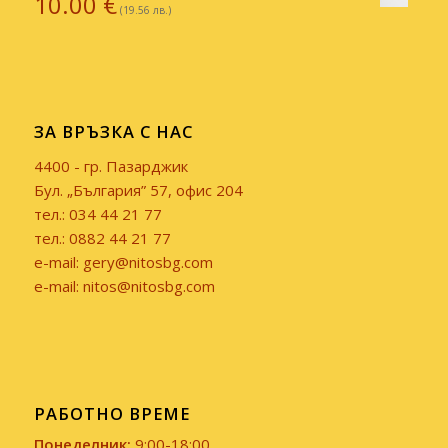
10.00
€
(19.56 лв.)
ЗА ВРЪЗКА С НАС
4400 - гр. Пазарджик
Бул. „България” 57, офис 204
тел.: 034 44 21 77
тел.: 0882 44 21 77
e-mail: gery@nitosbg.com
e-mail: nitos@nitosbg.com
РАБОТНО ВРЕМЕ
Понеделник:
9:00-18:00