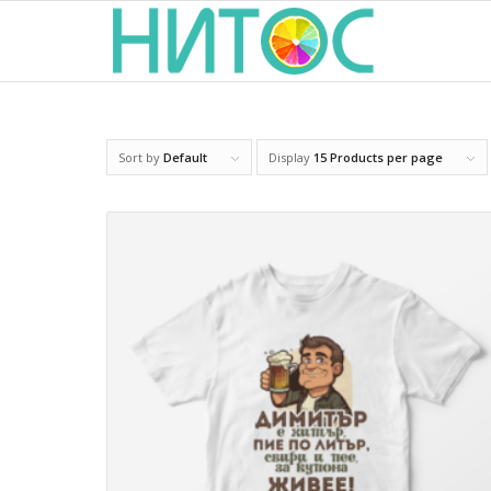
Sort by
Default
Display
15 Products per page