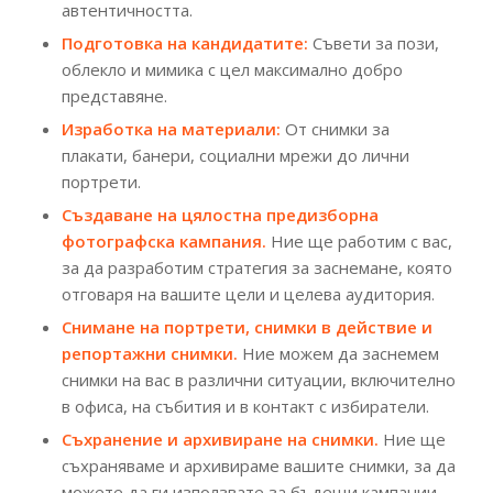
автентичността.
Подготовка на кандидатите:
Съвети за пози,
облекло и мимика с цел максимално добро
представяне.
Изработка на материали:
От снимки за
плакати, банери, социални мрежи до лични
портрети.
Създаване на цялостна предизборна
фотографска кампания.
Ние ще работим с вас,
за да разработим стратегия за заснемане, която
отговаря на вашите цели и целева аудитория.
Снимане на портрети, снимки в действие и
репортажни снимки.
Ние можем да заснемем
снимки на вас в различни ситуации, включително
в офиса, на събития и в контакт с избиратели.
Съхранение и архивиране на снимки.
Ние ще
съхраняваме и архивираме вашите снимки, за да
можете да ги използвате за бъдещи кампании