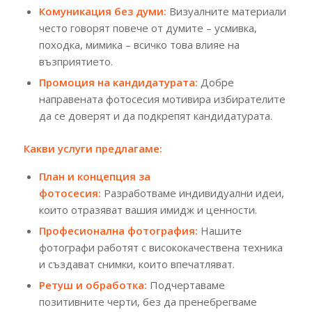
Комуникация без думи:
Визуалните материали
често говорят повече от думите – усмивка,
походка, мимика – всичко това влияе на
възприятието.
Промоция на кандидатурата:
Добре
направената фотосесия мотивира избирателите
да се доверят и да подкрепят кандидатурата.
Какви услуги предлагаме:
План и концепция за
фотосесия:
Разработваме индивидуални идеи,
които отразяват вашия имидж и ценности.
Професионална фотография:
Нашите
фотографи работят с висококачествена техника
и създават снимки, които впечатляват.
Ретуш и обработка:
Подчертаваме
позитивните черти, без да пренебрегваме