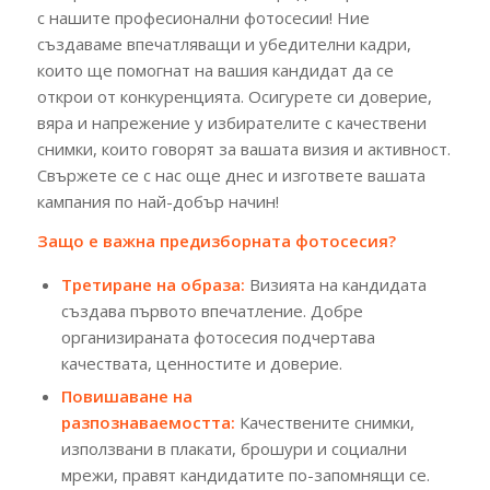
с нашите професионални фотосесии! Ние
създаваме впечатляващи и убедителни кадри,
които ще помогнат на вашия кандидат да се
открои от конкуренцията. Осигурете си доверие,
вяра и напрежение у избирателите с качествени
снимки, които говорят за вашата визия и активност.
Свържете се с нас още днес и изгответе вашата
кампания по най-добър начин!
Защо е важна предизборната фотосесия?
Третиране на образа:
Визията на кандидата
създава първото впечатление. Добре
организираната фотосесия подчертава
качествата, ценностите и доверие.
Повишаване на
разпознаваемостта:
Качествените снимки,
използвани в плакати, брошури и социални
мрежи, правят кандидатите по-запомнящи се.